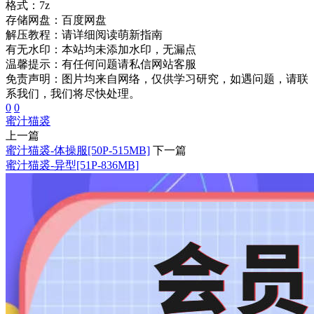
格式：
7z
存储网盘：
百度网盘
解压教程：
请详细阅读萌新指南
有无水印：
本站均未添加水印，无漏点
温馨提示：
有任何问题请私信网站客服
免责声明：图片均来自网络，仅供学习研究，如遇问题，请联
系我们，我们将尽快处理。
0
0
蜜汁猫裘
上一篇
蜜汁猫裘-体操服[50P-515MB]
下一篇
蜜汁猫裘-异型[51P-836MB]