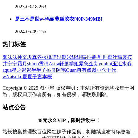
2023-03-18
263
是三不是世w-玛丽萝丝胶衣[40P-349MB]
2024-05-09
155
热门标签
蠢沫沫
神楽坂真冬
桜桃喵
过期米线线喵
抖娘-利世
蜜汁猫裘
桜
井宁宁
霜月shimo
雪晴Astra
轩萧学姐
紧急企划
yuuhui玉汇
水淼
aqua
星之迟迟
半半子
桃良阿宅
Quan冉有点饿
小仓千代
w
Natsuko夏夏子
宮本桜
Copyright © 2025 图小屋 版权声明：本站所有资源均收集于网
络，版权归原作者所有，如有侵权，请联系删除。
站点公告
48元永久VIP，限时活动中！
站长搜集整理数百位网红妹子作品集，将陆续发布持续更新，