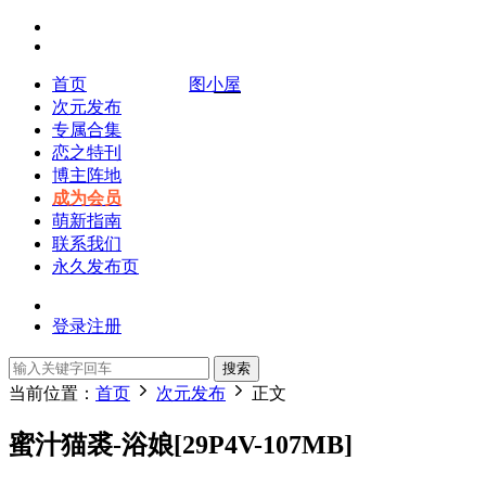
首页
图小屋
次元发布
专属合集
恋之特刊
博主阵地
成为会员
萌新指南
联系我们
永久发布页
登录
注册
搜索
当前位置：
首页
次元发布
正文
蜜汁猫裘-浴娘[29P4V-107MB]