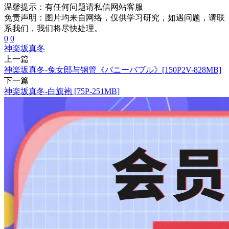
温馨提示：
有任何问题请私信网站客服
免责声明：图片均来自网络，仅供学习研究，如遇问题，请联
系我们，我们将尽快处理。
0
0
神楽坂真冬
上一篇
神楽坂真冬-兔女郎与钢管《バニーバブル》[150P2V-828MB]
下一篇
神楽坂真冬-白旗袍 [75P-251MB]