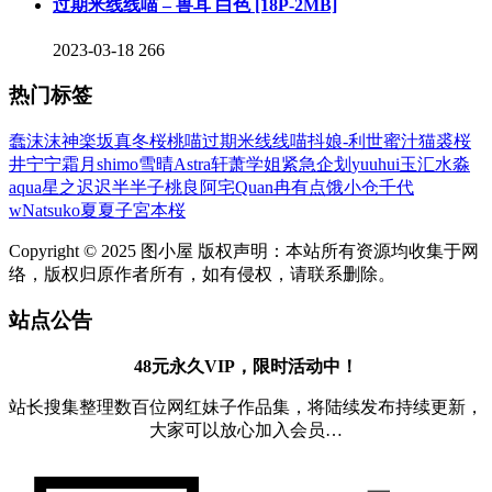
过期米线线喵 – 兽耳 白色 [18P-2MB]
2023-03-18
266
热门标签
蠢沫沫
神楽坂真冬
桜桃喵
过期米线线喵
抖娘-利世
蜜汁猫裘
桜
井宁宁
霜月shimo
雪晴Astra
轩萧学姐
紧急企划
yuuhui玉汇
水淼
aqua
星之迟迟
半半子
桃良阿宅
Quan冉有点饿
小仓千代
w
Natsuko夏夏子
宮本桜
Copyright © 2025 图小屋 版权声明：本站所有资源均收集于网
络，版权归原作者所有，如有侵权，请联系删除。
站点公告
48元永久VIP，限时活动中！
站长搜集整理数百位网红妹子作品集，将陆续发布持续更新，
大家可以放心加入会员…