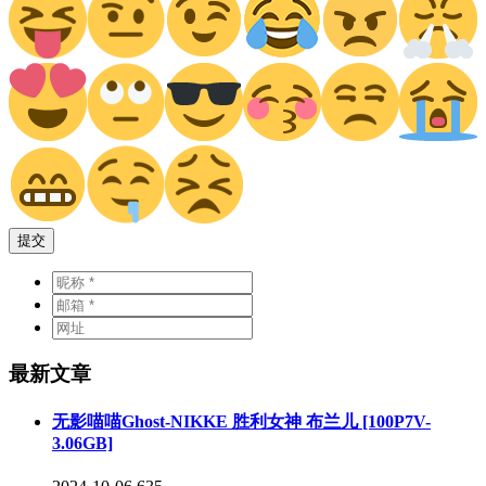
提交
最新文章
无影喵喵Ghost-NIKKE 胜利女神 布兰儿 [100P7V-
3.06GB]