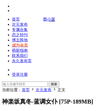
首页
图小屋
次元发布
专属合集
恋之特刊
博主阵地
成为会员
萌新指南
联系我们
永久发布页
登录
注册
搜索
当前位置：
首页
次元发布
正文
神楽坂真冬-蓝调女仆 [75P-189MB]