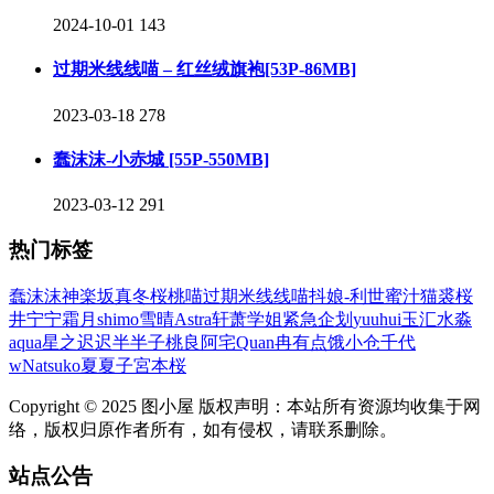
2024-10-01
143
过期米线线喵 – 红丝绒旗袍[53P-86MB]
2023-03-18
278
蠢沫沫-小赤城 [55P-550MB]
2023-03-12
291
热门标签
蠢沫沫
神楽坂真冬
桜桃喵
过期米线线喵
抖娘-利世
蜜汁猫裘
桜
井宁宁
霜月shimo
雪晴Astra
轩萧学姐
紧急企划
yuuhui玉汇
水淼
aqua
星之迟迟
半半子
桃良阿宅
Quan冉有点饿
小仓千代
w
Natsuko夏夏子
宮本桜
Copyright © 2025 图小屋 版权声明：本站所有资源均收集于网
络，版权归原作者所有，如有侵权，请联系删除。
站点公告