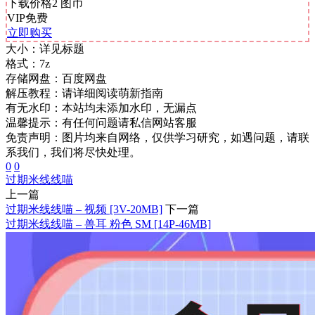
下载价格
2
图币
VIP免费
立即购买
大小：
详见标题
格式：
7z
存储网盘：
百度网盘
解压教程：
请详细阅读萌新指南
有无水印：
本站均未添加水印，无漏点
温馨提示：
有任何问题请私信网站客服
免责声明：图片均来自网络，仅供学习研究，如遇问题，请联
系我们，我们将尽快处理。
0
0
过期米线线喵
上一篇
过期米线线喵 – 视频 [3V-20MB]
下一篇
过期米线线喵 – 兽耳 粉色 SM [14P-46MB]