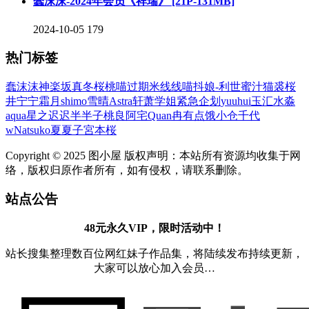
蠢沫沫-2024年会员《祥瑞》 [21P-131MB]
2024-10-05
179
热门标签
蠢沫沫
神楽坂真冬
桜桃喵
过期米线线喵
抖娘-利世
蜜汁猫裘
桜
井宁宁
霜月shimo
雪晴Astra
轩萧学姐
紧急企划
yuuhui玉汇
水淼
aqua
星之迟迟
半半子
桃良阿宅
Quan冉有点饿
小仓千代
w
Natsuko夏夏子
宮本桜
Copyright © 2025 图小屋 版权声明：本站所有资源均收集于网
络，版权归原作者所有，如有侵权，请联系删除。
站点公告
48元永久VIP，限时活动中！
站长搜集整理数百位网红妹子作品集，将陆续发布持续更新，
大家可以放心加入会员…