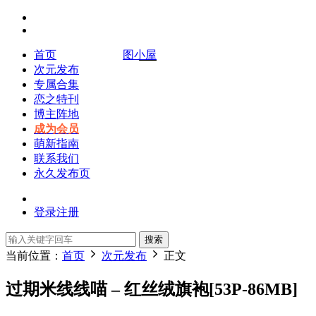
首页
图小屋
次元发布
专属合集
恋之特刊
博主阵地
成为会员
萌新指南
联系我们
永久发布页
登录
注册
搜索
当前位置：
首页
次元发布
正文
过期米线线喵 – 红丝绒旗袍[53P-86MB]