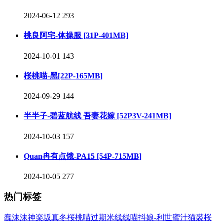
2024-06-12
293
桃良阿宅-体操服 [31P-401MB]
2024-10-01
143
桜桃喵-黑[22P-165MB]
2024-09-29
144
半半子-碧蓝航线 吾妻花嫁 [52P3V-241MB]
2024-10-03
157
Quan冉有点饿-PA15 [54P-715MB]
2024-10-05
277
热门标签
蠢沫沫
神楽坂真冬
桜桃喵
过期米线线喵
抖娘-利世
蜜汁猫裘
桜