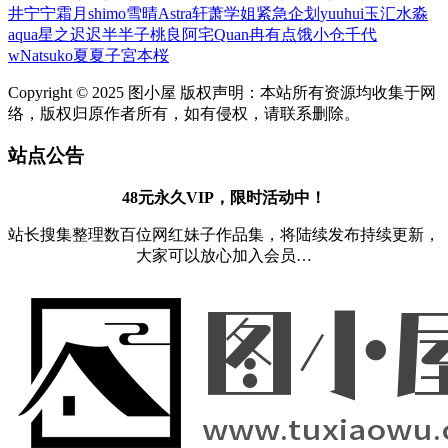
井宁宁
霜月shimo
雪晴Astra
轩萧学姐
紧急企划
yuuhui玉汇
水淼
aqua
星之迟迟
半半子
桃良阿宅
Quan冉有点饿
小仓千代
w
Natsuko夏夏子
宮本桜
Copyright © 2025 图小屋 版权声明：本站所有资源均收集于网
络，版权归原作者所有，如有侵权，请联系删除。
站点公告
48元永久VIP，限时活动中！
站长搜集整理数百位网红妹子作品集，将陆续发布持续更新，
大家可以放心加入会员…