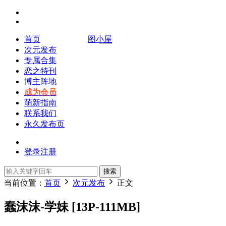
首页
图小屋
次元发布
专属合集
恋之特刊
博主阵地
成为会员
萌新指南
联系我们
永久发布页
登录
注册
搜索
当前位置：
首页
次元发布
正文
蠢沫沫-学妹 [13P-111MB]