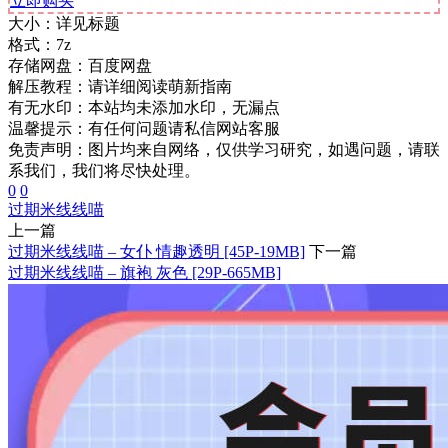
立即购买
大小：
详见标题
格式：
7z
存储网盘：
百度网盘
解压教程：
请详细阅读萌新指南
有无水印：
本站均未添加水印，无漏点
温馨提示：
有任何问题请私信网站客服
免责声明：图片均来自网络，仅供学习研究，如遇问题，请联
系我们，我们将尽快处理。
0
0
过期米线线喵
上一篇
过期米线线喵 – 女仆 情趣透明 [45P-19MB]
下一篇
过期米线线喵 – 旗袍 灰色 [29P-665MB]