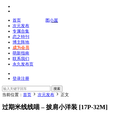
首页
图小屋
次元发布
专属合集
恋之特刊
博主阵地
成为会员
萌新指南
联系我们
永久发布页
登录
注册
搜索
当前位置：
首页
次元发布
正文
过期米线线喵 – 披肩小洋装 [17P-32M]