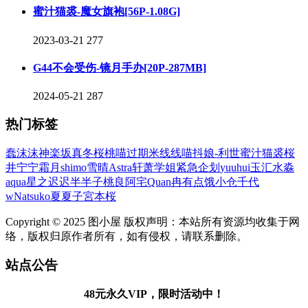
蜜汁猫裘-魔女旗袍[56P-1.08G]
2023-03-21
277
G44不会受伤-镜月手办[20P-287MB]
2024-05-21
287
热门标签
蠢沫沫
神楽坂真冬
桜桃喵
过期米线线喵
抖娘-利世
蜜汁猫裘
桜
井宁宁
霜月shimo
雪晴Astra
轩萧学姐
紧急企划
yuuhui玉汇
水淼
aqua
星之迟迟
半半子
桃良阿宅
Quan冉有点饿
小仓千代
w
Natsuko夏夏子
宮本桜
Copyright © 2025 图小屋 版权声明：本站所有资源均收集于网
络，版权归原作者所有，如有侵权，请联系删除。
站点公告
48元永久VIP，限时活动中！