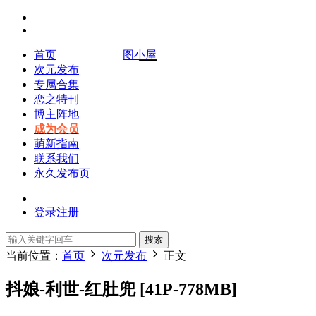
首页
图小屋
次元发布
专属合集
恋之特刊
博主阵地
成为会员
萌新指南
联系我们
永久发布页
登录
注册
搜索
当前位置：
首页
次元发布
正文
抖娘-利世-红肚兜 [41P-778MB]