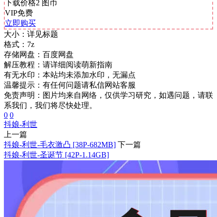
下载价格
2
图币
VIP免费
立即购买
大小：
详见标题
格式：
7z
存储网盘：
百度网盘
解压教程：
请详细阅读萌新指南
有无水印：
本站均未添加水印，无漏点
温馨提示：
有任何问题请私信网站客服
免责声明：图片均来自网络，仅供学习研究，如遇问题，请联
系我们，我们将尽快处理。
0
0
抖娘-利世
上一篇
抖娘-利世-毛衣激凸 [38P-682MB]
下一篇
抖娘-利世-圣诞节 [42P-1.14GB]