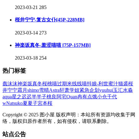
2023-03-21
285
桜井宁宁-复古女仆[45P-228MB]
2023-03-14
273
神楽坂真冬-羞涩喵喵 [75P-157MB]
2023-03-18
254
热门标签
蠢沫沫
神楽坂真冬
桜桃喵
过期米线线喵
抖娘-利世
蜜汁猫裘
桜
井宁宁
霜月shimo
雪晴Astra
轩萧学姐
紧急企划
yuuhui玉汇
水淼
aqua
星之迟迟
半半子
桃良阿宅
Quan冉有点饿
小仓千代
w
Natsuko夏夏子
宮本桜
Copyright © 2025 图小屋 版权声明：本站所有资源均收集于网
络，版权归原作者所有，如有侵权，请联系删除。
站点公告