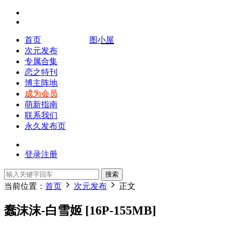
首页
图小屋
次元发布
专属合集
恋之特刊
博主阵地
成为会员
萌新指南
联系我们
永久发布页
登录
注册
搜索
当前位置：
首页
次元发布
正文
蠢沫沫-白雪姬 [16P-155MB]