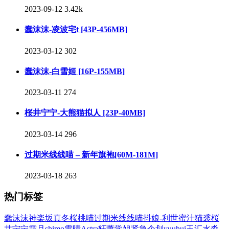
2023-09-12
3.42k
蠢沫沫-凌波宅t [43P-456MB]
2023-03-12
302
蠢沫沫-白雪姬 [16P-155MB]
2023-03-11
274
桜井宁宁-大熊猫拟人 [23P-40MB]
2023-03-14
296
过期米线线喵 – 新年旗袍[60M-181M]
2023-03-18
263
热门标签
蠢沫沫
神楽坂真冬
桜桃喵
过期米线线喵
抖娘-利世
蜜汁猫裘
桜
井宁宁
霜月shimo
雪晴Astra
轩萧学姐
紧急企划
yuuhui玉汇
水淼