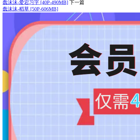
蠢沫沫-爱宕习字 [40P-490MB]
下一篇
蠢沫沫-稻草 [50P-606MB]