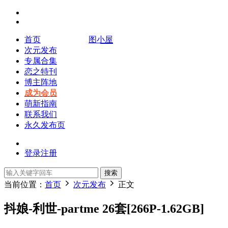
首页
图小屋
次元发布
专属合集
恋之特刊
博主阵地
成为会员
萌新指南
联系我们
永久发布页
登录
注册
搜索
当前位置：
首页
次元发布
正文
抖娘-利世-partme 26套[266P-1.62GB]