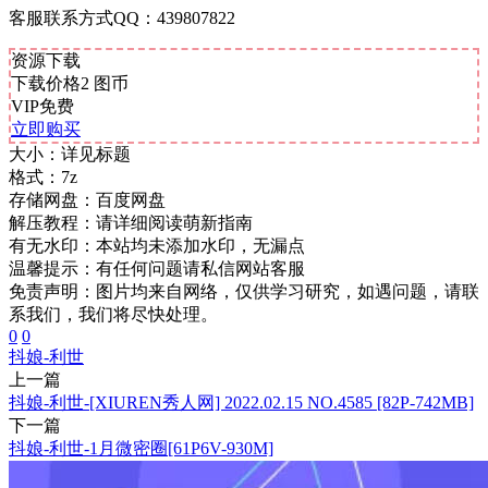
客服联系方式QQ：439807822
资源下载
下载价格
2
图币
VIP免费
立即购买
大小：
详见标题
格式：
7z
存储网盘：
百度网盘
解压教程：
请详细阅读萌新指南
有无水印：
本站均未添加水印，无漏点
温馨提示：
有任何问题请私信网站客服
免责声明：图片均来自网络，仅供学习研究，如遇问题，请联
系我们，我们将尽快处理。
0
0
抖娘-利世
上一篇
抖娘-利世-[XIUREN秀人网] 2022.02.15 NO.4585 [82P-742MB]
下一篇
抖娘-利世-1月微密圈[61P6V-930M]