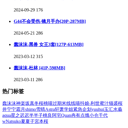
2024-09-29
176
G44不会受伤-镜月手办[20P-287MB]
2024-05-21
286
蠢沫沫-黑兽 女王3套[127P-613MB]
2023-03-12
315
蠢沫沫-杜林 [41P-598MB]
2023-03-11
286
热门标签
蠢沫沫
神楽坂真冬
桜桃喵
过期米线线喵
抖娘-利世
蜜汁猫裘
桜
井宁宁
霜月shimo
雪晴Astra
轩萧学姐
紧急企划
yuuhui玉汇
水淼
aqua
星之迟迟
半半子
桃良阿宅
Quan冉有点饿
小仓千代
w
Natsuko夏夏子
宮本桜