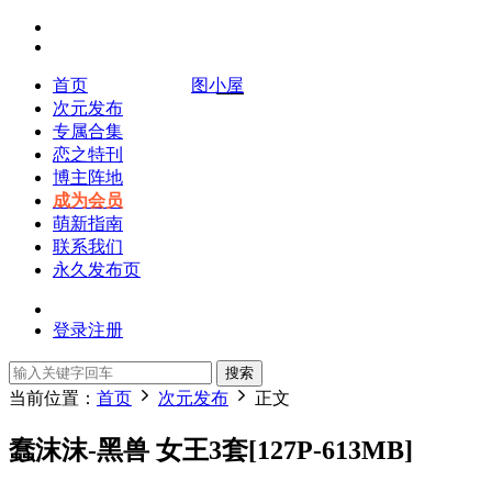
首页
图小屋
次元发布
专属合集
恋之特刊
博主阵地
成为会员
萌新指南
联系我们
永久发布页
登录
注册
搜索
当前位置：
首页
次元发布
正文
蠢沫沫-黑兽 女王3套[127P-613MB]