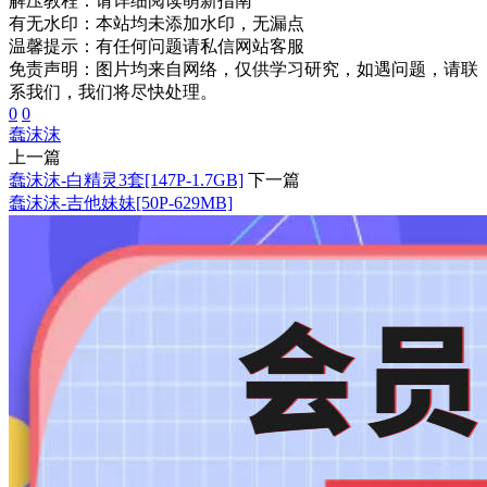
解压教程：
请详细阅读萌新指南
有无水印：
本站均未添加水印，无漏点
温馨提示：
有任何问题请私信网站客服
免责声明：图片均来自网络，仅供学习研究，如遇问题，请联
系我们，我们将尽快处理。
0
0
蠢沫沫
上一篇
蠢沫沫-白精灵3套[147P-1.7GB]
下一篇
蠢沫沫-吉他妹妹[50P-629MB]