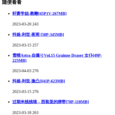
随便看看
轩萧学姐-教鞭[45P1V-267MB]
2023-03-20
243
抖娘-利世-夜雨 [58P-345MB]
2023-03-15
257
雪晴Astra-自撮りVol.15 Grainne Draser 女仆[49P-
225MB]
2023-04-03
276
抖娘-利世-激凸3[41P-623MB]
2023-03-15
276
过期米线线喵 – 西装里的绑带[70P-118MB]
2023-03-18
263