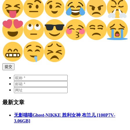
提交
最新文章
无影喵喵Ghost-NIKKE 胜利女神 布兰儿 [100P7V-
3.06GB]