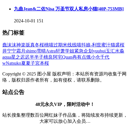
九曲Jean&二佐Nisa 万圣节双人私房小猫[40P-753MB]
2024-10-01
151
热门标签
蠢沫沫
神楽坂真冬
桜桃喵
过期米线线喵
抖娘-利世
蜜汁猫裘
桜
井宁宁
霜月shimo
雪晴Astra
轩萧学姐
紧急企划
yuuhui玉汇
水淼
aqua
星之迟迟
半半子
桃良阿宅
Quan冉有点饿
小仓千代
w
Natsuko夏夏子
宮本桜
Copyright © 2025 图小屋 版权声明：本站所有资源均收集于网
络，版权归原作者所有，如有侵权，请联系删除。
站点公告
48元永久VIP，限时活动中！
站长搜集整理数百位网红妹子作品集，将陆续发布持续更新，
大家可以放心加入会员…