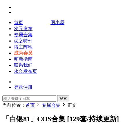
首页
图小屋
次元发布
专属合集
恋之特刊
博主阵地
成为会员
萌新指南
联系我们
永久发布页
登录
注册
搜索
当前位置：
首页
专属合集
正文
「白银81」COS合集 [129套/持续更新]