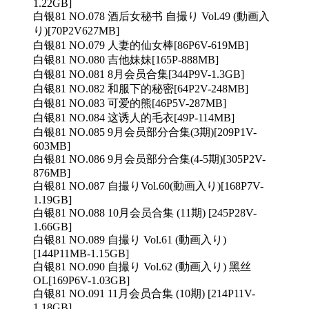
1.22GB]
白银81 NO.078 酒后女秘书 自撮り Vol.49 (動画入
り)[70P2V627MB]
白银81 NO.079 人妻的仙女棒[86P6V-619MB]
白银81 NO.080 吉他妹妹[165P-888MB]
白银81 NO.081 8月会员合集[344P9V-1.3GB]
白银81 NO.082 和服下的秘密[64P2V-248MB]
白银81 NO.083 可爱的熊[46P5V-287MB]
白银81 NO.084 这诱人的毛衣[49P-114MB]
白银81 NO.085 9月会员部分合集(3期)[209P1V-
603MB]
白银81 NO.086 9月会员部分合集(4-5期)[305P2V-
876MB]
白银81 NO.087 自撮りVol.60(動画入り)[168P7V-
1.19GB]
白银81 NO.088 10月会员合集 (11期) [245P28V-
1.66GB]
白银81 NO.089 自撮り Vol.61 (動画入り)
[144P11MB-1.15GB]
白银81 NO.090 自撮り Vol.62 (動画入り) 黑丝
OL[169P6V-1.03GB]
白银81 NO.091 11月会员合集 (10期) [214P11V-
1.18GB]