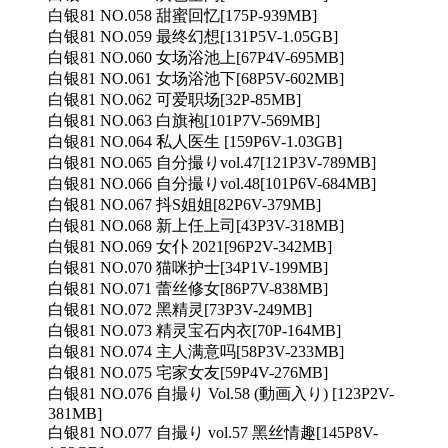
白银81 NO.058 甜蜜回忆[175P-939MB]
白银81 NO.059 最终幻想[131P5V-1.05GB]
白银81 NO.060 女场浴池上[67P4V-695MB]
白银81 NO.061 女场浴池下[68P5V-602MB]
白银81 NO.062 可爱职场[32P-85MB]
白银81 NO.063 白旗袍[101P7V-569MB]
白银81 NO.064 私人医生 [159P6V-1.03GB]
白银81 NO.065 自分撮りvol.47[121P3V-789MB]
白银81 NO.066 自分撮りvol.48[101P6V-684MB]
白银81 NO.067 抖S姐姐[82P6V-379MB]
白银81 NO.068 新上任上司[43P3V-318MB]
白银81 NO.069 女仆 2021[96P2V-342MB]
白银81 NO.070 猫咪护士[34P1V-199MB]
白银81 NO.071 蕾丝修女[86P7V-838MB]
白银81 NO.072 黑精灵[73P3V-249MB]
白银81 NO.073 精灵宝石内衣[70P-164MB]
白银81 NO.074 主人满意吗[58P3V-233MB]
白银81 NO.075 宅家女友[59P4V-276MB]
白银81 NO.076 自撮り Vol.58 (動画入り) [123P2V-
381MB]
白银81 NO.077 自撮り vol.57 黑丝情趣[145P8V-