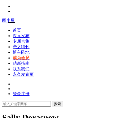
图小屋
首页
次元发布
专属合集
恋之特刊
博主阵地
成为会员
萌新指南
联系我们
永久发布页
登录
注册
搜索
Sally Dorasnow