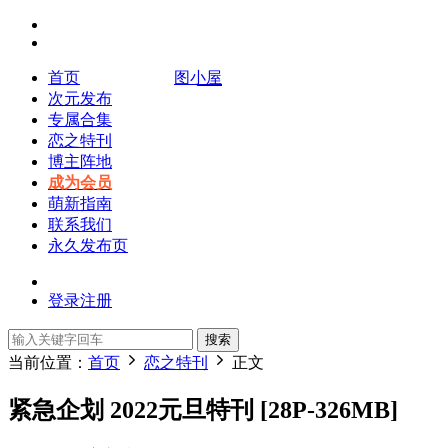
首页
图小屋
次元发布
专属合集
恋之特刊
博主阵地
成为会员
萌新指南
联系我们
永久发布页
登录
注册
搜索
当前位置：
首页
恋之特刊
正文
紧急企划 2022元旦特刊 [28P-326MB]