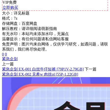
VIP免费
立即购买
大小：
详见标题
格式：
7z
存储网盘：
百度网盘
解压教程：
请详细阅读萌新指南
有无水印：
本站均未添加水印，无漏点
温馨提示：
有任何问题请私信网站客服
免责声明：图片均来自网络，仅供学习研究，如遇问题，请联
系我们，我们将尽快处理。
0
0
紧急企划
上一篇
紧急企划 EX-001 白丝牛仔短裤 [79P1V-2.79GB]
下一篇
紧急企划 EX-002 见希w 肉丝ol [55P-1.22GB]