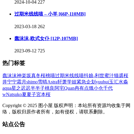
2024-10-04
227
过期米线线喵 – 小羊 [66P-110MB]
2023-03-18
262
蠢沫沫-欧式女仆 [12P-107MB]
2023-09-12
725
热门标签
蠢沫沫
神楽坂真冬
桜桃喵
过期米线线喵
抖娘-利世
蜜汁猫裘
桜
井宁宁
霜月shimo
雪晴Astra
轩萧学姐
紧急企划
yuuhui玉汇
水淼
aqua
星之迟迟
半半子
桃良阿宅
Quan冉有点饿
小仓千代
w
Natsuko夏夏子
宮本桜
Copyright © 2025 图小屋 版权声明：本站所有资源均收集于网
络，版权归原作者所有，如有侵权，请联系删除。
站点公告