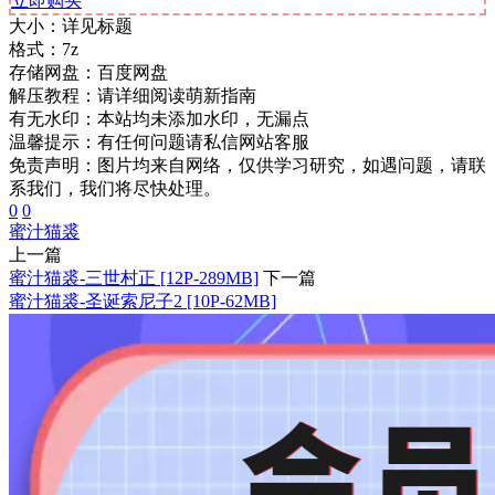
立即购买
大小：
详见标题
格式：
7z
存储网盘：
百度网盘
解压教程：
请详细阅读萌新指南
有无水印：
本站均未添加水印，无漏点
温馨提示：
有任何问题请私信网站客服
免责声明：图片均来自网络，仅供学习研究，如遇问题，请联
系我们，我们将尽快处理。
0
0
蜜汁猫裘
上一篇
蜜汁猫裘-三世村正 [12P-289MB]
下一篇
蜜汁猫裘-圣诞索尼子2 [10P-62MB]