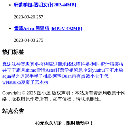
轩萧学姐-透明女仆[28P-44MB]
2023-03-20
257
雪晴Astra-黑猫猫 [64P5V-492MB]
2023-04-03
275
热门标签
蠢沫沫
神楽坂真冬
桜桃喵
过期米线线喵
抖娘-利世
蜜汁猫裘
桜
井宁宁
霜月shimo
雪晴Astra
轩萧学姐
紧急企划
yuuhui玉汇
水淼
aqua
星之迟迟
半半子
桃良阿宅
Quan冉有点饿
小仓千代
w
Natsuko夏夏子
宮本桜
Copyright © 2025 图小屋 版权声明：本站所有资源均收集于网
络，版权归原作者所有，如有侵权，请联系删除。
站点公告
48元永久VIP，限时活动中！