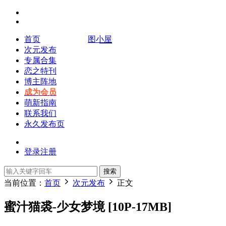
首页
图小屋
次元发布
专属合集
恋之特刊
博主阵地
成为会员
萌新指南
联系我们
永久发布页
登录
注册
搜索
当前位置：
首页
次元发布
正文
蜜汁猫裘-少女梦境 [10P-17MB]