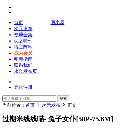
首页
图小屋
次元发布
专属合集
恋之特刊
博主阵地
成为会员
萌新指南
联系我们
永久发布页
登录
注册
搜索
当前位置：
首页
次元发布
正文
过期米线线喵- 兔子女仆[58P-75.6M]