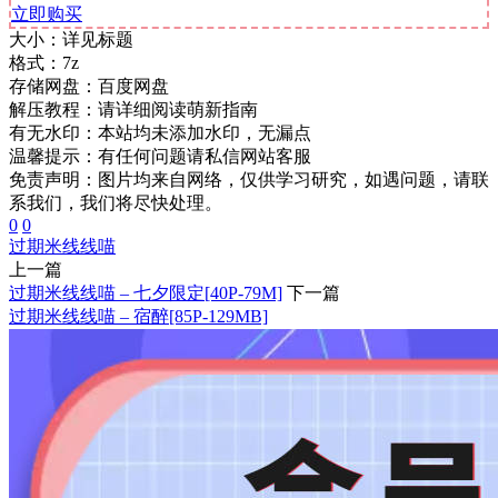
立即购买
大小：
详见标题
格式：
7z
存储网盘：
百度网盘
解压教程：
请详细阅读萌新指南
有无水印：
本站均未添加水印，无漏点
温馨提示：
有任何问题请私信网站客服
免责声明：图片均来自网络，仅供学习研究，如遇问题，请联
系我们，我们将尽快处理。
0
0
过期米线线喵
上一篇
过期米线线喵 – 七夕限定[40P-79M]
下一篇
过期米线线喵 – 宿醉[85P-129MB]