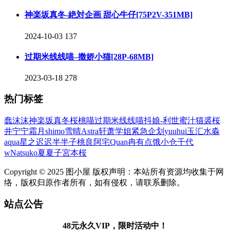
神楽坂真冬-絶対企画 甜心牛仔[75P2V-351MB]
2024-10-03
137
过期米线线喵–撒娇小猫[28P-68MB]
2023-03-18
278
热门标签
蠢沫沫
神楽坂真冬
桜桃喵
过期米线线喵
抖娘-利世
蜜汁猫裘
桜
井宁宁
霜月shimo
雪晴Astra
轩萧学姐
紧急企划
yuuhui玉汇
水淼
aqua
星之迟迟
半半子
桃良阿宅
Quan冉有点饿
小仓千代
w
Natsuko夏夏子
宮本桜
Copyright © 2025 图小屋 版权声明：本站所有资源均收集于网
络，版权归原作者所有，如有侵权，请联系删除。
站点公告
48元永久VIP，限时活动中！