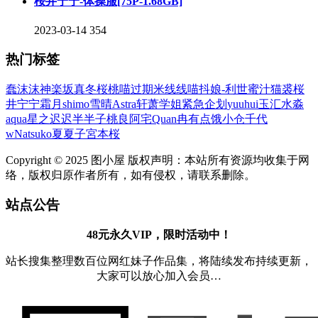
桜井宁宁-体操服[75P-1.68GB]
2023-03-14
354
热门标签
蠢沫沫
神楽坂真冬
桜桃喵
过期米线线喵
抖娘-利世
蜜汁猫裘
桜
井宁宁
霜月shimo
雪晴Astra
轩萧学姐
紧急企划
yuuhui玉汇
水淼
aqua
星之迟迟
半半子
桃良阿宅
Quan冉有点饿
小仓千代
w
Natsuko夏夏子
宮本桜
Copyright © 2025 图小屋 版权声明：本站所有资源均收集于网
络，版权归原作者所有，如有侵权，请联系删除。
站点公告
48元永久VIP，限时活动中！
站长搜集整理数百位网红妹子作品集，将陆续发布持续更新，
大家可以放心加入会员…