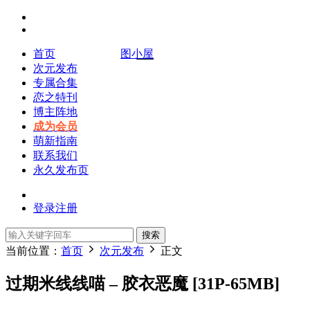
首页
图小屋
次元发布
专属合集
恋之特刊
博主阵地
成为会员
萌新指南
联系我们
永久发布页
登录
注册
搜索
当前位置：
首页
次元发布
正文
过期米线线喵 – 胶衣恶魔 [31P-65MB]