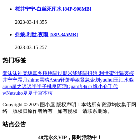
桜井宁宁-白丝死库水 [84P-908MB]
2023-03-14
355
抖娘-利世-夜雨 [58P-345MB]
2023-03-15
257
热门标签
蠢沫沫
神楽坂真冬
桜桃喵
过期米线线喵
抖娘-利世
蜜汁猫裘
桜
井宁宁
霜月shimo
雪晴Astra
轩萧学姐
紧急企划
yuuhui玉汇
水淼
aqua
星之迟迟
半半子
桃良阿宅
Quan冉有点饿
小仓千代
w
Natsuko夏夏子
宮本桜
Copyright © 2025 图小屋 版权声明：本站所有资源均收集于网
络，版权归原作者所有，如有侵权，请联系删除。
站点公告
48元永久VIP，限时活动中！