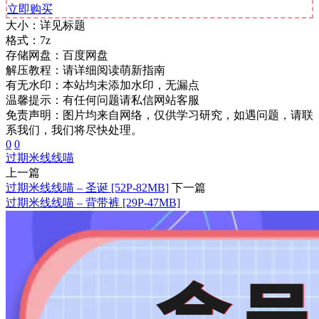
立即购买
大小：
详见标题
格式：
7z
存储网盘：
百度网盘
解压教程：
请详细阅读萌新指南
有无水印：
本站均未添加水印，无漏点
温馨提示：
有任何问题请私信网站客服
免责声明：图片均来自网络，仅供学习研究，如遇问题，请联
系我们，我们将尽快处理。
0
0
过期米线线喵
上一篇
过期米线线喵 – 圣诞 [52P-82MB]
下一篇
过期米线线喵 – 背带裤 [29P-47MB]