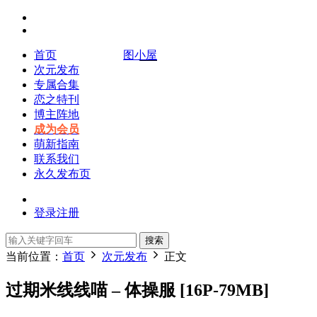
首页
图小屋
次元发布
专属合集
恋之特刊
博主阵地
成为会员
萌新指南
联系我们
永久发布页
登录
注册
搜索
当前位置：
首页
次元发布
正文
过期米线线喵 – 体操服 [16P-79MB]