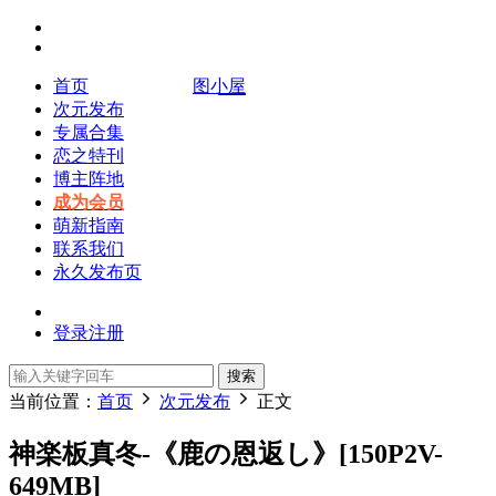
首页
图小屋
次元发布
专属合集
恋之特刊
博主阵地
成为会员
萌新指南
联系我们
永久发布页
登录
注册
搜索
当前位置：
首页
次元发布
正文
神楽板真冬-《鹿の恩返し》[150P2V-
649MB]