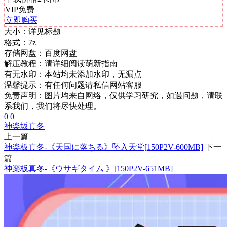
VIP免费
立即购买
大小：
详见标题
格式：
7z
存储网盘：
百度网盘
解压教程：
请详细阅读萌新指南
有无水印：
本站均未添加水印，无漏点
温馨提示：
有任何问题请私信网站客服
免责声明：图片均来自网络，仅供学习研究，如遇问题，请联
系我们，我们将尽快处理。
0
0
神楽坂真冬
上一篇
神楽板真冬-《天国に落ちる》坠入天堂[150P2V-600MB]
下一
篇
神楽板真冬-《ウサギタイム 》[150P2V-651MB]