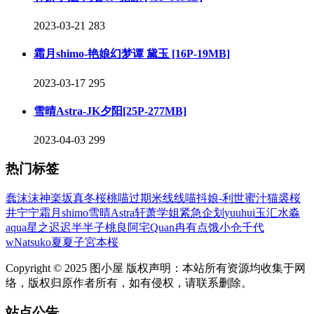
2023-03-21
283
霜月shimo-艳娘幻梦谭 黛玉 [16P-19MB]
2023-03-17
295
雪晴Astra-JK夕阳[25P-277MB]
2023-04-03
299
热门标签
蠢沫沫
神楽坂真冬
桜桃喵
过期米线线喵
抖娘-利世
蜜汁猫裘
桜
井宁宁
霜月shimo
雪晴Astra
轩萧学姐
紧急企划
yuuhui玉汇
水淼
aqua
星之迟迟
半半子
桃良阿宅
Quan冉有点饿
小仓千代
w
Natsuko夏夏子
宮本桜
Copyright © 2025 图小屋 版权声明：本站所有资源均收集于网
络，版权归原作者所有，如有侵权，请联系删除。
站点公告