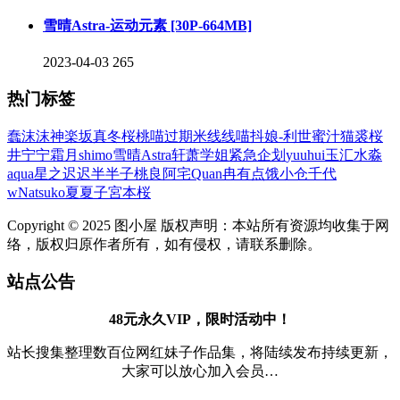
雪晴Astra-运动元素 [30P-664MB]
2023-04-03
265
热门标签
蠢沫沫
神楽坂真冬
桜桃喵
过期米线线喵
抖娘-利世
蜜汁猫裘
桜
井宁宁
霜月shimo
雪晴Astra
轩萧学姐
紧急企划
yuuhui玉汇
水淼
aqua
星之迟迟
半半子
桃良阿宅
Quan冉有点饿
小仓千代
w
Natsuko夏夏子
宮本桜
Copyright © 2025 图小屋 版权声明：本站所有资源均收集于网
络，版权归原作者所有，如有侵权，请联系删除。
站点公告
48元永久VIP，限时活动中！
站长搜集整理数百位网红妹子作品集，将陆续发布持续更新，
大家可以放心加入会员…