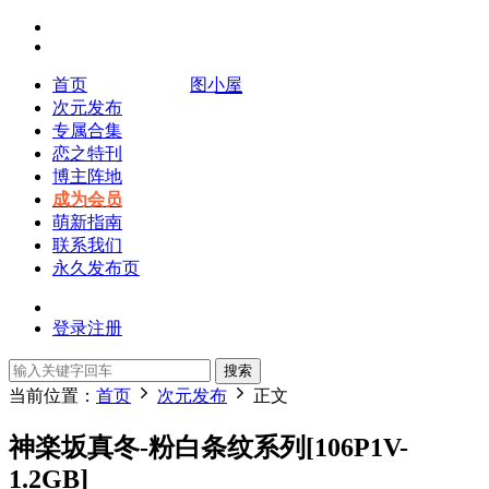
首页
图小屋
次元发布
专属合集
恋之特刊
博主阵地
成为会员
萌新指南
联系我们
永久发布页
登录
注册
搜索
当前位置：
首页
次元发布
正文
神楽坂真冬-粉白条纹系列[106P1V-
1.2GB]