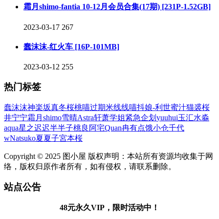
霜月shimo-fantia 10-12月会员合集(17期) [231P-1.52GB]
2023-03-17
267
蠢沫沫-红火车 [16P-101MB]
2023-03-12
255
热门标签
蠢沫沫
神楽坂真冬
桜桃喵
过期米线线喵
抖娘-利世
蜜汁猫裘
桜
井宁宁
霜月shimo
雪晴Astra
轩萧学姐
紧急企划
yuuhui玉汇
水淼
aqua
星之迟迟
半半子
桃良阿宅
Quan冉有点饿
小仓千代
w
Natsuko夏夏子
宮本桜
Copyright © 2025 图小屋 版权声明：本站所有资源均收集于网
络，版权归原作者所有，如有侵权，请联系删除。
站点公告
48元永久VIP，限时活动中！