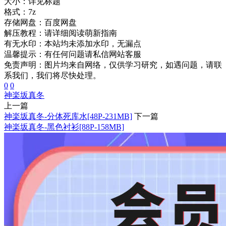
大小：
详见标题
格式：
7z
存储网盘：
百度网盘
解压教程：
请详细阅读萌新指南
有无水印：
本站均未添加水印，无漏点
温馨提示：
有任何问题请私信网站客服
免责声明：图片均来自网络，仅供学习研究，如遇问题，请联
系我们，我们将尽快处理。
0
0
神楽坂真冬
上一篇
神楽坂真冬-分体死库水[48P-231MB]
下一篇
神楽坂真冬-黑色衬衫[88P-158MB]