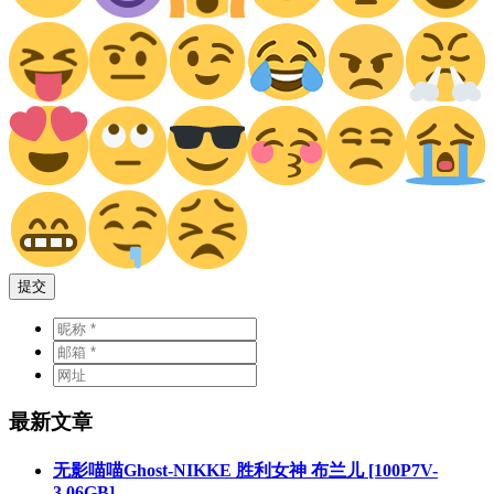
提交
最新文章
无影喵喵Ghost-NIKKE 胜利女神 布兰儿 [100P7V-
3.06GB]