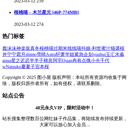
2023-03-12
259
桜桃喵 – 木兰星元 [46P-774MB]
2023-03-12
274
热门标签
蠢沫沫
神楽坂真冬
桜桃喵
过期米线线喵
抖娘-利世
蜜汁猫裘
桜
井宁宁
霜月shimo
雪晴Astra
轩萧学姐
紧急企划
yuuhui玉汇
水淼
aqua
星之迟迟
半半子
桃良阿宅
Quan冉有点饿
小仓千代
w
Natsuko夏夏子
宮本桜
Copyright © 2025 图小屋 版权声明：本站所有资源均收集于网
络，版权归原作者所有，如有侵权，请联系删除。
站点公告
48元永久VIP，限时活动中！
站长搜集整理数百位网红妹子作品集，将陆续发布持续更新，
大家可以放心加入会员…