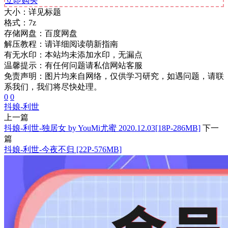
立即购买
大小：
详见标题
格式：
7z
存储网盘：
百度网盘
解压教程：
请详细阅读萌新指南
有无水印：
本站均未添加水印，无漏点
温馨提示：
有任何问题请私信网站客服
免责声明：图片均来自网络，仅供学习研究，如遇问题，请联
系我们，我们将尽快处理。
0
0
抖娘-利世
上一篇
抖娘-利世-独居女 by YouMi尤蜜 2020.12.03[18P-286MB]
下一
篇
抖娘-利世-今夜不归 [22P-576MB]