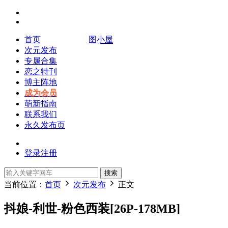
首页
图小屋
次元发布
专属合集
恋之特刊
博主阵地
成为会员
萌新指南
联系我们
永久发布页
登录
注册
搜索
当前位置：
首页
次元发布
正文
抖娘-利世-粉色西装[26P-178MB]