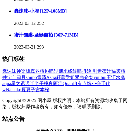
蠢沫沫-小埋 [12P-108MB]
2023-03-12
252
蜜汁猫裘-圣诞自拍 [36P-71MB]
2023-03-21
293
热门标签
蠢沫沫
神楽坂真冬
桜桃喵
过期米线线喵
抖娘-利世
蜜汁猫裘
桜
井宁宁
霜月shimo
雪晴Astra
轩萧学姐
紧急企划
yuuhui玉汇
水淼
aqua
星之迟迟
半半子
桃良阿宅
Quan冉有点饿
小仓千代
w
Natsuko夏夏子
宮本桜
Copyright © 2025 图小屋 版权声明：本站所有资源均收集于网
络，版权归原作者所有，如有侵权，请联系删除。
站点公告