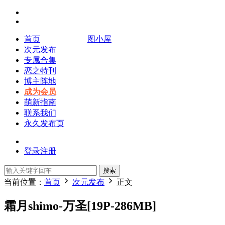
首页
图小屋
次元发布
专属合集
恋之特刊
博主阵地
成为会员
萌新指南
联系我们
永久发布页
登录
注册
搜索
当前位置：
首页
次元发布
正文
霜月shimo-万圣[19P-286MB]