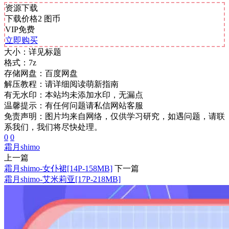
资源下载
下载价格
2
图币
VIP免费
立即购买
大小：
详见标题
格式：
7z
存储网盘：
百度网盘
解压教程：
请详细阅读萌新指南
有无水印：
本站均未添加水印，无漏点
温馨提示：
有任何问题请私信网站客服
免责声明：图片均来自网络，仅供学习研究，如遇问题，请联
系我们，我们将尽快处理。
0
0
霜月shimo
上一篇
霜月shimo-女仆裙[14P-158MB]
下一篇
霜月shimo-艾米莉亚[17P-218MB]