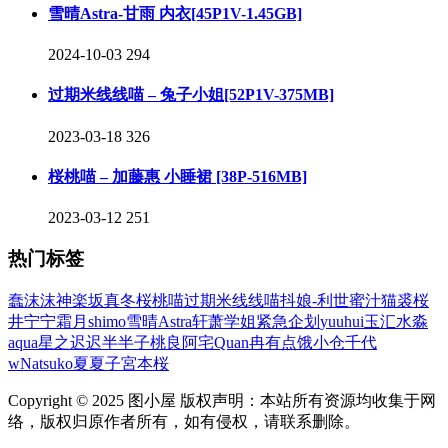
雪晴Astra-甘雨 内衣[45P1V-1.45GB]
2024-10-03
294
过期米线线喵 – 兔子小姐[52P1V-375MB]
2023-03-18
326
桜桃喵 – 加藤惠 小睡裙 [38P-516MB]
2023-03-12
251
热门标签
蠢沫沫
神楽坂真冬
桜桃喵
过期米线线喵
抖娘-利世
蜜汁猫裘
桜
井宁宁
霜月shimo
雪晴Astra
轩萧学姐
紧急企划
yuuhui玉汇
水淼
aqua
星之迟迟
半半子
桃良阿宅
Quan冉有点饿
小仓千代
w
Natsuko夏夏子
宮本桜
Copyright © 2025 图小屋 版权声明：本站所有资源均收集于网
络，版权归原作者所有，如有侵权，请联系删除。