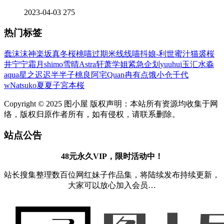
2023-04-03
275
热门标签
蠢沫沫
神楽坂真冬
桜桃喵
过期米线线喵
抖娘-利世
蜜汁猫裘
桜
井宁宁
霜月shimo
雪晴Astra
轩萧学姐
紧急企划
yuuhui玉汇
水淼
aqua
星之迟迟
半半子
桃良阿宅
Quan冉有点饿
小仓千代
w
Natsuko夏夏子
宮本桜
Copyright © 2025 图小屋 版权声明：本站所有资源均收集于网
络，版权归原作者所有，如有侵权，请联系删除。
站点公告
48元永久VIP，限时活动中！
站长搜集整理数百位网红妹子作品集，将陆续发布持续更新，
大家可以放心加入会员…