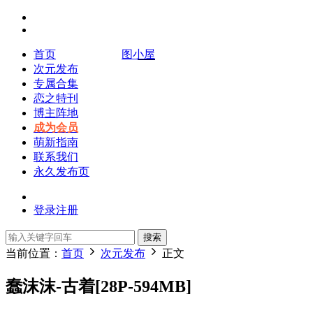
首页
图小屋
次元发布
专属合集
恋之特刊
博主阵地
成为会员
萌新指南
联系我们
永久发布页
登录
注册
搜索
当前位置：
首页
次元发布
正文
蠢沫沫-古着[28P-594MB]