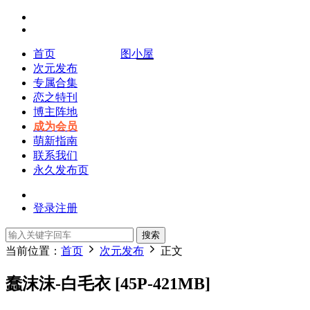
首页
图小屋
次元发布
专属合集
恋之特刊
博主阵地
成为会员
萌新指南
联系我们
永久发布页
登录
注册
搜索
当前位置：
首页
次元发布
正文
蠢沫沫-白毛衣 [45P-421MB]