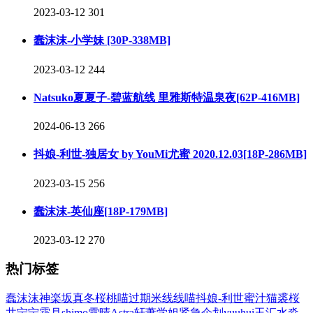
2023-03-12
301
蠢沫沫-小学妹 [30P-338MB]
2023-03-12
244
Natsuko夏夏子-碧蓝航线 里雅斯特温泉夜[62P-416MB]
2024-06-13
266
抖娘-利世-独居女 by YouMi尤蜜 2020.12.03[18P-286MB]
2023-03-15
256
蠢沫沫-英仙座[18P-179MB]
2023-03-12
270
热门标签
蠢沫沫
神楽坂真冬
桜桃喵
过期米线线喵
抖娘-利世
蜜汁猫裘
桜
井宁宁
霜月shimo
雪晴Astra
轩萧学姐
紧急企划
yuuhui玉汇
水淼