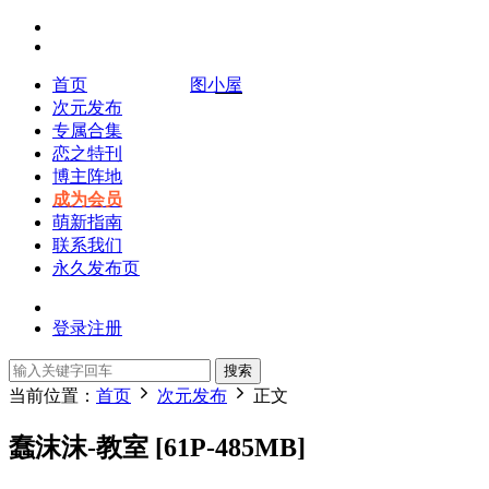
首页
图小屋
次元发布
专属合集
恋之特刊
博主阵地
成为会员
萌新指南
联系我们
永久发布页
登录
注册
搜索
当前位置：
首页
次元发布
正文
蠢沫沫-教室 [61P-485MB]