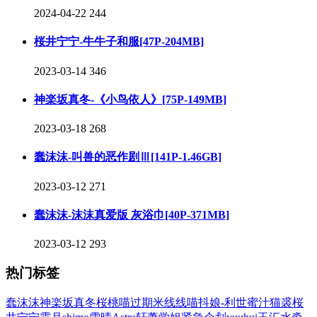
2024-04-22
244
桜井宁宁-牛牛子和服[47P-204MB]
2023-03-14
346
神楽坂真冬-《小鸟依人》[75P-149MB]
2023-03-18
268
蠢沫沫-叫兽的恶作剧Ⅲ[141P-1.46GB]
2023-03-12
271
蠢沫沫-沫沫真爱版 灰浴巾[40P-371MB]
2023-03-12
293
热门标签
蠢沫沫
神楽坂真冬
桜桃喵
过期米线线喵
抖娘-利世
蜜汁猫裘
桜