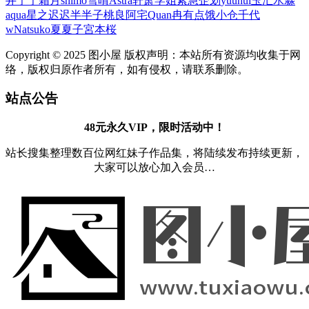
井宁宁
霜月shimo
雪晴Astra
轩萧学姐
紧急企划
yuuhui玉汇
水淼
aqua
星之迟迟
半半子
桃良阿宅
Quan冉有点饿
小仓千代
w
Natsuko夏夏子
宮本桜
Copyright © 2025 图小屋 版权声明：本站所有资源均收集于网
络，版权归原作者所有，如有侵权，请联系删除。
站点公告
48元永久VIP，限时活动中！
站长搜集整理数百位网红妹子作品集，将陆续发布持续更新，
大家可以放心加入会员…