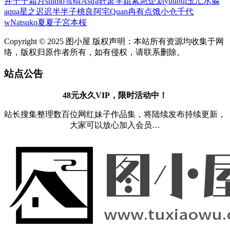
井宁宁
霜月shimo
雪晴Astra
轩萧学姐
紧急企划
yuuhui玉汇
水淼
aqua
星之迟迟
半半子
桃良阿宅
Quan冉有点饿
小仓千代
w
Natsuko夏夏子
宮本桜
Copyright © 2025 图小屋 版权声明：本站所有资源均收集于网
络，版权归原作者所有，如有侵权，请联系删除。
站点公告
48元永久VIP，限时活动中！
站长搜集整理数百位网红妹子作品集，将陆续发布持续更新，
大家可以放心加入会员…