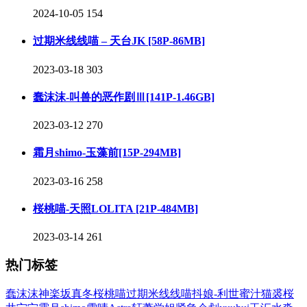
2024-10-05
154
过期米线线喵 – 天台JK [58P-86MB]
2023-03-18
303
蠢沫沫-叫兽的恶作剧Ⅲ[141P-1.46GB]
2023-03-12
270
霜月shimo-玉藻前[15P-294MB]
2023-03-16
258
桜桃喵-天照LOLITA [21P-484MB]
2023-03-14
261
热门标签
蠢沫沫
神楽坂真冬
桜桃喵
过期米线线喵
抖娘-利世
蜜汁猫裘
桜