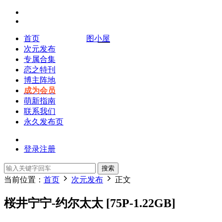
首页
图小屋
次元发布
专属合集
恋之特刊
博主阵地
成为会员
萌新指南
联系我们
永久发布页
登录
注册
搜索
当前位置：
首页
次元发布
正文
桜井宁宁-约尔太太 [75P-1.22GB]