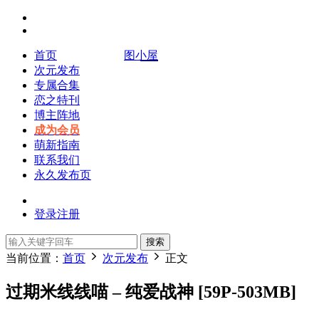
首页
图小屋
次元发布
专属合集
恋之特刊
博主阵地
成为会员
萌新指南
联系我们
永久发布页
登录
注册
搜索
当前位置：
首页
次元发布
正文
过期米线线喵 – 纯爱战神 [59P-503MB]