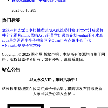
过期米线线喵 – 午后[68P-74MB]
2023-03-18
285
热门标签
蠢沫沫
神楽坂真冬
桜桃喵
过期米线线喵
抖娘-利世
蜜汁猫裘
桜
井宁宁
霜月shimo
雪晴Astra
轩萧学姐
紧急企划
yuuhui玉汇
水淼
aqua
星之迟迟
半半子
桃良阿宅
Quan冉有点饿
小仓千代
w
Natsuko夏夏子
宮本桜
Copyright © 2025 图小屋 版权声明：本站所有资源均收集于网
络，版权归原作者所有，如有侵权，请联系删除。
站点公告
48元永久VIP，限时活动中！
站长搜集整理数百位网红妹子作品集，将陆续发布持续更新，
大家可以放心加入会员…