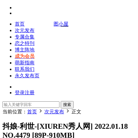
首页
图小屋
次元发布
专属合集
恋之特刊
博主阵地
成为会员
萌新指南
联系我们
永久发布页
登录
注册
搜索
当前位置：
首页
次元发布
正文
抖娘-利世-[XIUREN秀人网] 2022.01.18
NO.4479 [89P-910MB]