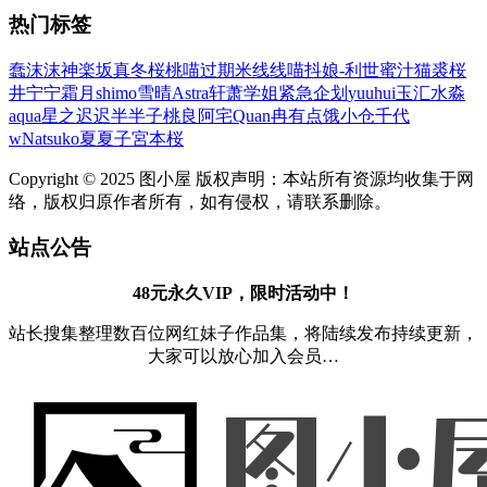
热门标签
蠢沫沫
神楽坂真冬
桜桃喵
过期米线线喵
抖娘-利世
蜜汁猫裘
桜
井宁宁
霜月shimo
雪晴Astra
轩萧学姐
紧急企划
yuuhui玉汇
水淼
aqua
星之迟迟
半半子
桃良阿宅
Quan冉有点饿
小仓千代
w
Natsuko夏夏子
宮本桜
Copyright © 2025 图小屋 版权声明：本站所有资源均收集于网
络，版权归原作者所有，如有侵权，请联系删除。
站点公告
48元永久VIP，限时活动中！
站长搜集整理数百位网红妹子作品集，将陆续发布持续更新，
大家可以放心加入会员…