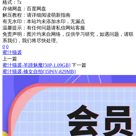
格式：
7z
存储网盘：
百度网盘
解压教程：
请详细阅读萌新指南
有无水印：
本站均未添加水印，无漏点
温馨提示：
有任何问题请私信网站客服
免责声明：图片均来自网络，仅供学习研究，如遇问题，请联
系我们，我们将尽快处理。
0
0
蜜汁猫裘
上一篇
蜜汁猫裘-羊蹄魅魔[50P-1.09GB]
下一篇
蜜汁猫裘-修女自拍[35P6V-829MB]