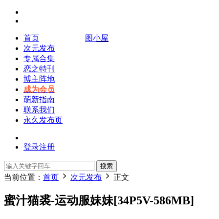
首页
图小屋
次元发布
专属合集
恋之特刊
博主阵地
成为会员
萌新指南
联系我们
永久发布页
登录
注册
搜索
当前位置：
首页
次元发布
正文
蜜汁猫裘-运动服妹妹[34P5V-586MB]