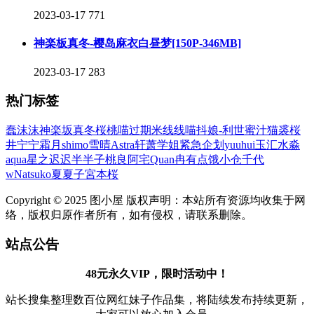
2023-03-17
771
神楽板真冬-樱岛麻衣白昼梦[150P-346MB]
2023-03-17
283
热门标签
蠢沫沫
神楽坂真冬
桜桃喵
过期米线线喵
抖娘-利世
蜜汁猫裘
桜
井宁宁
霜月shimo
雪晴Astra
轩萧学姐
紧急企划
yuuhui玉汇
水淼
aqua
星之迟迟
半半子
桃良阿宅
Quan冉有点饿
小仓千代
w
Natsuko夏夏子
宮本桜
Copyright © 2025 图小屋 版权声明：本站所有资源均收集于网
络，版权归原作者所有，如有侵权，请联系删除。
站点公告
48元永久VIP，限时活动中！
站长搜集整理数百位网红妹子作品集，将陆续发布持续更新，