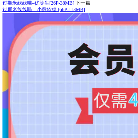
过期米线线喵–优等生[26P-38MB]
下一篇
过期米线线喵 – 小熊软糖 [66P-113MB]