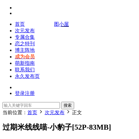
首页
图小屋
次元发布
专属合集
恋之特刊
博主阵地
成为会员
萌新指南
联系我们
永久发布页
登录
注册
搜索
当前位置：
首页
次元发布
正文
过期米线线喵-小豹子[52P-83MB]