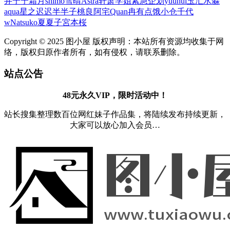
井宁宁
霜月shimo
雪晴Astra
轩萧学姐
紧急企划
yuuhui玉汇
水淼
aqua
星之迟迟
半半子
桃良阿宅
Quan冉有点饿
小仓千代
w
Natsuko夏夏子
宮本桜
Copyright © 2025 图小屋 版权声明：本站所有资源均收集于网
络，版权归原作者所有，如有侵权，请联系删除。
站点公告
48元永久VIP，限时活动中！
站长搜集整理数百位网红妹子作品集，将陆续发布持续更新，
大家可以放心加入会员…