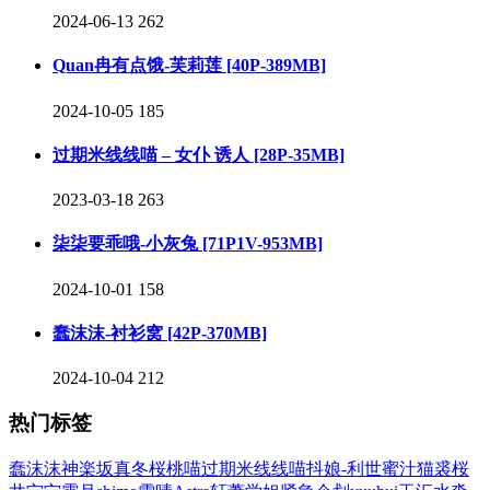
2024-06-13
262
Quan冉有点饿-芙莉莲 [40P-389MB]
2024-10-05
185
过期米线线喵 – 女仆 诱人 [28P-35MB]
2023-03-18
263
柒柒要乖哦-小灰兔 [71P1V-953MB]
2024-10-01
158
蠢沫沫-衬衫窝 [42P-370MB]
2024-10-04
212
热门标签
蠢沫沫
神楽坂真冬
桜桃喵
过期米线线喵
抖娘-利世
蜜汁猫裘
桜