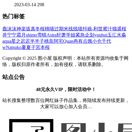
2023-03-14
298
热门标签
蠢沫沫
神楽坂真冬
桜桃喵
过期米线线喵
抖娘-利世
蜜汁猫裘
桜
井宁宁
霜月shimo
雪晴Astra
轩萧学姐
紧急企划
yuuhui玉汇
水淼
aqua
星之迟迟
半半子
桃良阿宅
Quan冉有点饿
小仓千代
w
Natsuko夏夏子
宮本桜
Copyright © 2025 图小屋 版权声明：本站所有资源均收集于网
络，版权归原作者所有，如有侵权，请联系删除。
站点公告
48元永久VIP，限时活动中！
站长搜集整理数百位网红妹子作品集，将陆续发布持续更新，
大家可以放心加入会员…