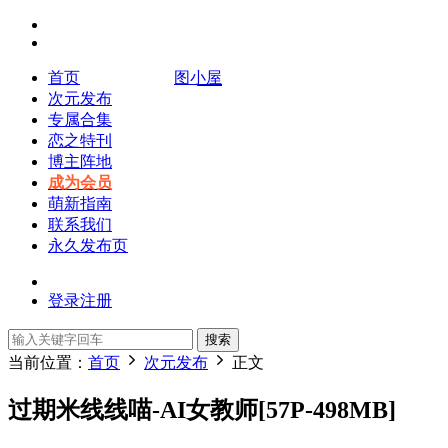
首页
图小屋
次元发布
专属合集
恋之特刊
博主阵地
成为会员
萌新指南
联系我们
永久发布页
登录
注册
搜索
当前位置：
首页
次元发布
正文
过期米线线喵-AI女教师[57P-498MB]