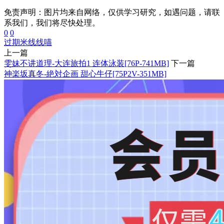
免责声明：图片均来自网络，仅供学习研究，如遇问题，请联
系我们，我们将尽快处理。
0
0
过期米线线喵
上一篇
雯妹不讲道理-大连旅拍1 连体泳装[76P-741MB]
下一篇
神楽坂真冬-絶対企画 甜心牛仔[75P2V-351MB]