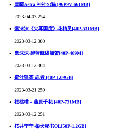
雪晴Astra-神社の猫 [96P9V-661MB]
2023-04-03
254
蠢沫沫《尖耳国度》花精灵[40P-531MB]
2023-03-12
380
蠢沫沫-碧蓝航线加贺[40P-489M]
2023-03-12
304
蜜汁猫裘-忍者 [40P-1.09GB]
2023-03-21
250
桜桃喵 – 藤原千花 [48P-731MB]
2023-03-12
251
桜井宁宁-柴犬秘书OL[58P-1.2GB]