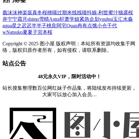
蠢沫沫
神楽坂真冬
桜桃喵
过期米线线喵
抖娘-利世
蜜汁猫裘
桜
井宁宁
霜月shimo
雪晴Astra
轩萧学姐
紧急企划
yuuhui玉汇
水淼
aqua
星之迟迟
半半子
桃良阿宅
Quan冉有点饿
小仓千代
w
Natsuko夏夏子
宮本桜
Copyright © 2025 图小屋 版权声明：本站所有资源均收集于网
络，版权归原作者所有，如有侵权，请联系删除。
站点公告
48元永久VIP，限时活动中！
站长搜集整理数百位网红妹子作品集，将陆续发布持续更新，
大家可以放心加入会员…