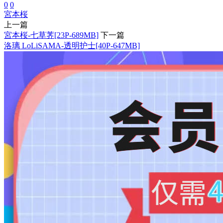
0
0
宮本桜
上一篇
宮本桜-七草荠[23P-689MB]
下一篇
洛璃 LoLiSAMA-透明护士[40P-647MB]