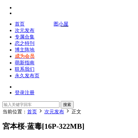
首页
图小屋
次元发布
专属合集
恋之特刊
博主阵地
成为会员
萌新指南
联系我们
永久发布页
登录
注册
搜索
当前位置：
首页
次元发布
正文
宮本桜-蓝毒[16P-322MB]