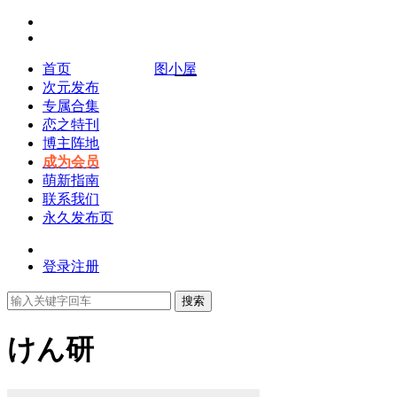
首页
图小屋
次元发布
专属合集
恋之特刊
博主阵地
成为会员
萌新指南
联系我们
永久发布页
登录
注册
搜索
けん研